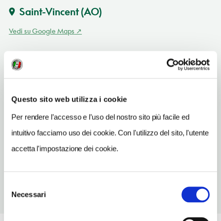
Saint-Vincent
(AO)
Vedi su Google Maps
INDIRIZZO
via E. Chanoux 105 - 11027
Saint-Vincent (AO)
Valle d'Aosta IT
Questo sito web utilizza i cookie
SITO WEB
Per rendere l’accesso e l’uso del nostro sito più facile ed
www.morandinchocolatier.it
intuitivo facciamo uso dei cookie. Con l'utilizzo del sito, l'utente
TELEFONO
accetta l'impostazione dei cookie.
0166512690
Selezione
Necessari
del
consenso