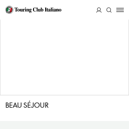
HOME
DESTINAZIONI
SAINT RAPHAEL
DORMIRE
BEAU SÉJOUR
ACCEDI
Cerca
BEAU SÉJOUR