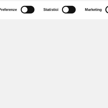
Preferenze
Statistici
Marketing
 ricevere notizie,
e speciali.