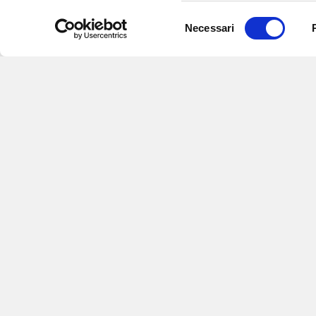
Selezione
Necessari
del
consenso
Iscriviti alle nostre newsletter
per
eventi e aggiornamenti su offert