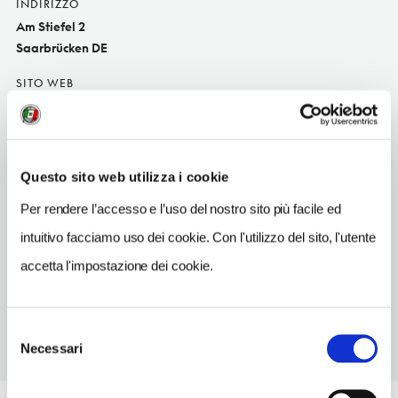
INDIRIZZO
Am Stiefel 2
Saarbrücken DE
SITO WEB
www.stiefelgastronomie.de
INDIRIZZO EMAIL
derstiefel@t-online.de
Questo sito web utilizza i cookie
TELEFONO
Per rendere l’accesso e l’uso del nostro sito più facile ed
681936450
intuitivo facciamo uso dei cookie. Con l'utilizzo del sito, l'utente
TIPO DI CUCINA
accetta l'impostazione dei cookie.
tedesc
Selezione
Necessari
del
consenso