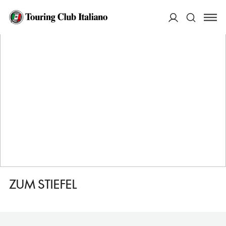
HOME
DESTINAZIONI
SAARBRUCKEN
MANGIARE
ZUM STIEFEL
ACCEDI
Cerca
ZUM STIEFEL