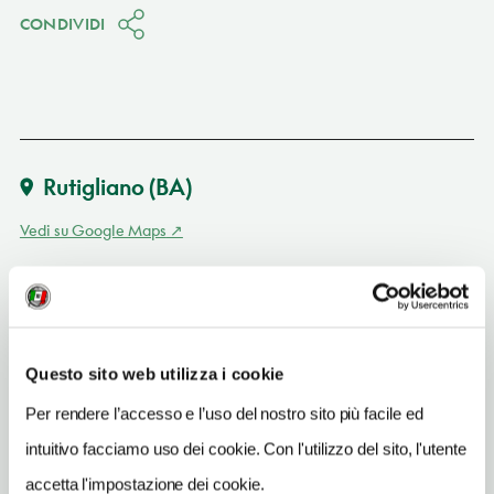
CONDIVIDI
Rutigliano
(BA)
Vedi su Google Maps
INDIRIZZO
SP 84 Rutigliano-Adelfia al km 8,7 - 70018
Rutigliano (BA)
Puglia IT
Questo sito web utilizza i cookie
SITO WEB
Per rendere l’accesso e l’uso del nostro sito più facile ed
www.lamasangiorgio.it
intuitivo facciamo uso dei cookie. Con l'utilizzo del sito, l'utente
accetta l'impostazione dei cookie.
INDIRIZZO EMAIL