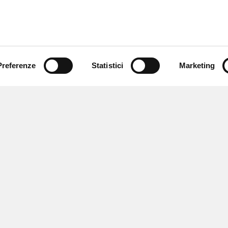
Preferenze
Statistici
Marketing
 ricevere notizie,
e speciali.