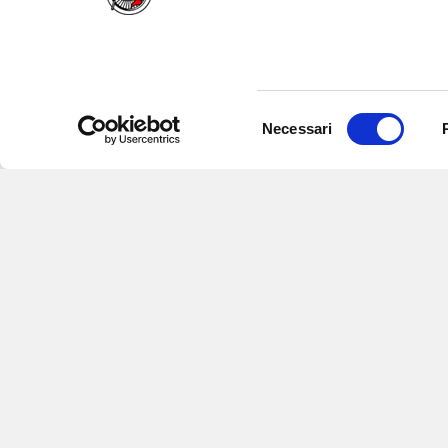
Selezione
Necessari
del
consenso
Iscriviti alle nostre newsletter
per
eventi e aggiornamenti su offert