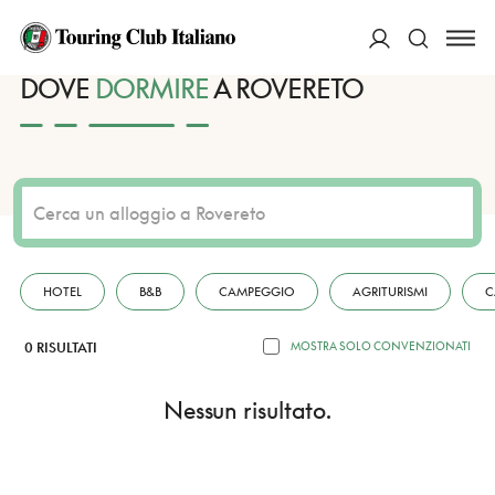
HOME
DESTINAZIONI
ROVERETO
DORMIRE
ACCEDI
DOVE
DORMIRE
A ROVERETO
Cerca
HOTEL
B&B
CAMPEGGIO
AGRITURISMI
C
0 RISULTATI
MOSTRA SOLO CONVENZIONATI
Nessun risultato.