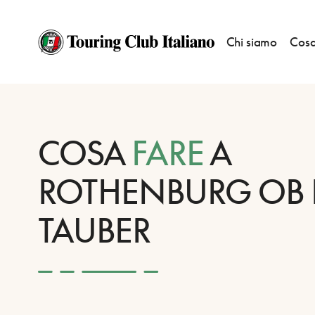
Chi siamo
Cosa
HOME
DESTINAZIONI
ROTHENBURG OB DER TAUBER
FARE
COSA
FARE
A
ROTHENBURG OB 
TAUBER