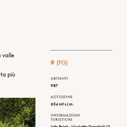
a valle
(FG)
a
tta più
ABITANTI
987
ALTITUDINE
654 mt s.l.m.
INFORMAZIONI
TURISTICHE
Info Point - Vicoletto Donatelli 12