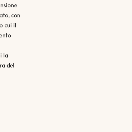
ensione
tato, con
 cui il
vento
i la
ra del