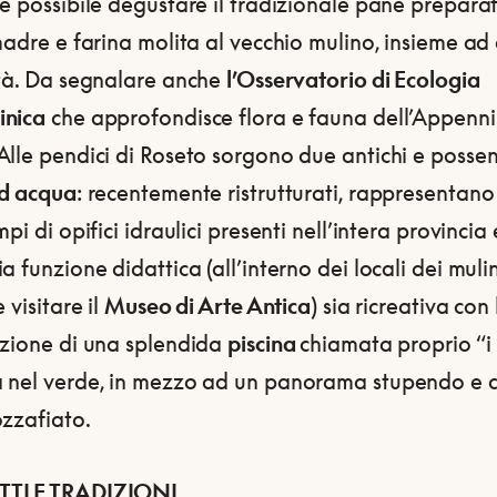
è possibile degustare il tradizionale pane prepara
madre e farina molita al vecchio mulino, insieme ad 
ità. Da segnalare anche
l’Osservatorio di Ecologia
inica
che approfondisce flora e fauna dell’Appenn
lle pendici di Roseto sorgono due antichi e possen
ad acqua
: recentemente ristrutturati, rappresentano
mpi di opifici idraulici presenti nell’intera provincia
a funzione didattica (all’interno dei locali dei mulin
 visitare il
Museo di Arte Antica
) sia ricreativa con 
azione di una splendida
piscina
chiamata proprio “i 
 nel verde, in mezzo ad un panorama stupendo e 
ozzafiato.
TI E TRADIZIONI