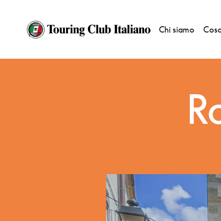
Chi siamo
Cosa
HOME
DESTINAZIONI
ROSETO VALFORTORE (FG) - BANDIERA ARANCI
Ro