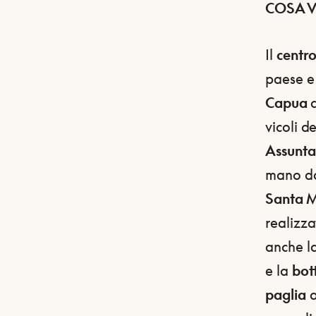
COSA V
Il
centro
paese e
Capua
vicoli d
Assunta
mano dag
Santa M
realizza
anche l
e la
bot
paglia
a