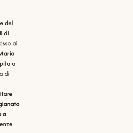
le del
I di
esso ai
Maria
lpita a
a di
sitare
igianato
o a
renze