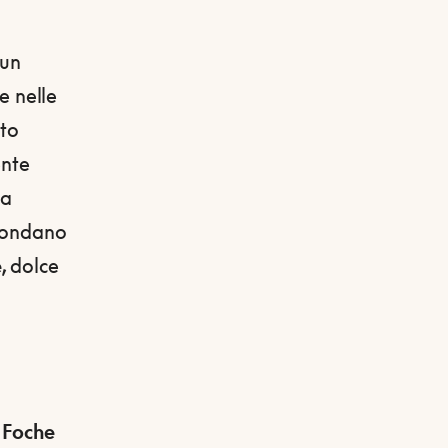
 un
e nelle
lto
ente
la
rcondano
e,
dolce
:
Foche