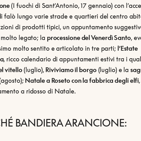
tone
(I fuochi di Sant’Antonio, 17 gennaio) con l’acc
i falò lungo varie strade e quartieri del centro abi
ioni di prodotti tipici, un appuntamento suggestivo
 molto legato; la
processione del Venerdì Santo
, e
simo molto sentito e articolato in tre parti;
l’Estate
na
, ricco calendario di appuntamenti estivi tra i qual
l vitello
(luglio),
Riviviamo il borgo
(luglio) e la
sag
(agosto);
Natale a Roseto con la fabbrica degli elfi
,
mento a ridosso di Natale.
CHÉ BANDIERA ARANCIONE: