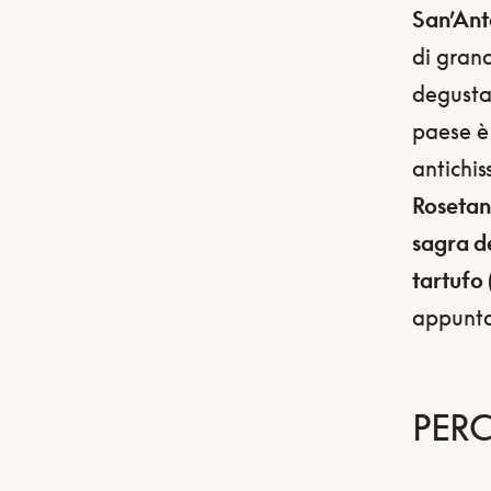
San’An
di grand
degustaz
paese è
antichis
Roseta
sagra de
tartufo
appunta
PER