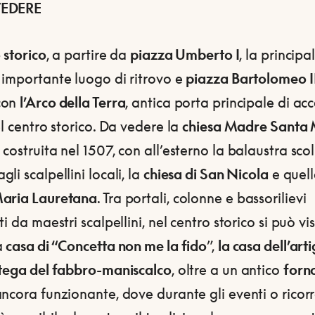
EDERE
 storico
, a partire da
piazza Umberto I
, la principa
 importante luogo di ritrovo e
piazza Bartolomeo II
con
l’Arco della Terra
, antica porta principale di acc
el centro storico. Da vedere la
chiesa Madre Santa 
costruita nel 1507, con all’esterno la balaustra sco
li scalpellini locali, la
chiesa di San Nicola
e quell
aria Lauretana
. Tra portali, colonne e bassorilievi
ti da maestri scalpellini, nel centro storico si può vi
a
casa di “Concetta non me la fido
”,
la casa dell’art
tega del fabbro-maniscalco
, oltre a un antico
forn
ncora funzionante, dove durante gli eventi o ricor