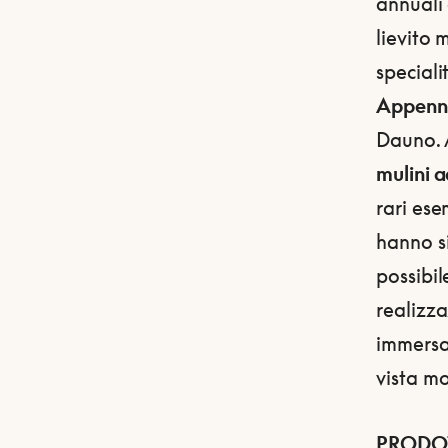
annuali 
lievito 
special
Appenn
Dauno. A
mulini 
rari ese
hanno si
possibile
realizz
immersa
vista m
PRODOT