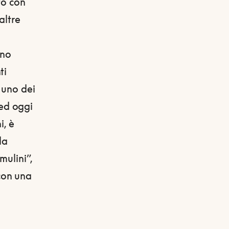
to con
altre
ino
ti
 uno dei
 ed oggi
i, è
la
mulini”,
con una