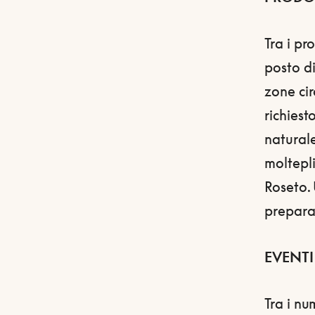
Tra i pr
posto di 
zone cir
richiest
naturale
moltepli
Roseto.
preparat
EVENTI
Tra i nu