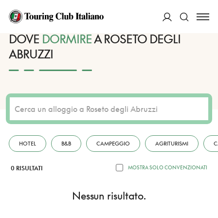
HOME
DESTINAZIONI
ROSETO DEGLI ABRUZZI
DORMIRE
ACCEDI
DOVE
DORMIRE
A ROSETO DEGLI
ABRUZZI
Cerca
HOTEL
B&B
CAMPEGGIO
AGRITURISMI
C
0 RISULTATI
MOSTRA SOLO CONVENZIONATI
Nessun risultato.