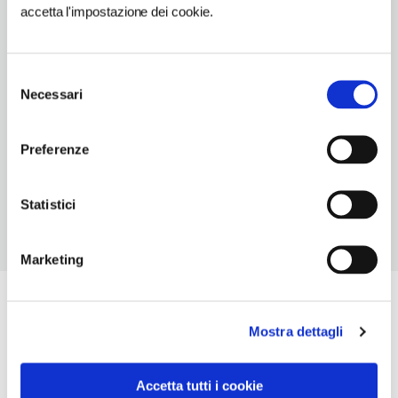
accetta l'impostazione dei cookie.
SITO WEB
www.arteculturasacra.com
Selezione
INDIRIZZO EMAIL
Necessari
del
info@arteculturasacra.com
consenso
TELEFONO
Preferenze
0363902507
Statistici
Marketing
Mostra dettagli
Accetta tutti i cookie