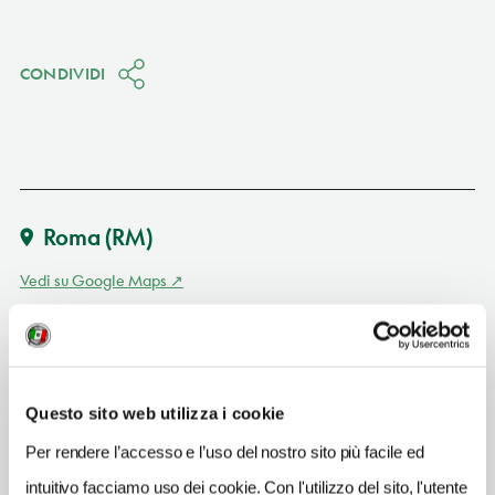
CONDIVIDI
Roma
(RM)
Vedi su Google Maps
INDIRIZZO
piazza S. M. Nova 53 - 00100
Roma (RM)
Questo sito web utilizza i cookie
Lazio IT
Per rendere l’accesso e l’uso del nostro sito più facile ed
SITO WEB
intuitivo facciamo uso dei cookie. Con l'utilizzo del sito, l'utente
archeoroma.beniculturali.it/siti-archeologici/foro-romano-