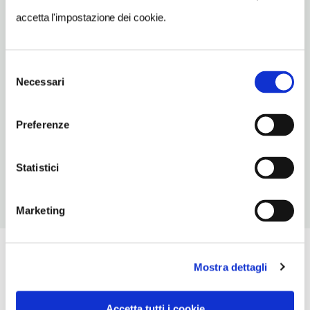
palatino
accetta l'impostazione dei cookie.
TELEFONO
066792123-3403216251
Selezione
Necessari
del
METRO
consenso
Colosseo (B)
Preferenze
ORARI DI APERTURA
Apertura: a richiesta giovedi 9-11
Statistici
Marketing
Mostra dettagli
Accetta tutti i cookie