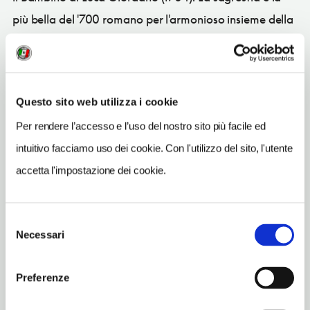
più bella del '700 romano per l'armonioso insieme della
decorazione e degli arredi rocaille.
Questo sito web utilizza i cookie
CONDIVIDI
Per rendere l’accesso e l’uso del nostro sito più facile ed
intuitivo facciamo uso dei cookie. Con l'utilizzo del sito, l'utente
accetta l'impostazione dei cookie.
Roma
(RM)
Selezione
Vedi su Google Maps
Necessari
del
consenso
INDIRIZZO
Preferenze
piazza della Maddalena 53 - 00100
Roma (RM)