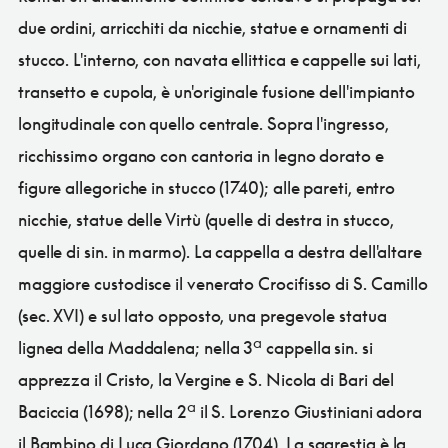
due ordini, arricchiti da nicchie, statue e ornamenti di
stucco. L'interno, con navata ellittica e cappelle sui lati,
transetto e cupola, è un'originale fusione dell'impianto
longitudinale con quello centrale. Sopra l'ingresso,
ricchissimo organo con cantoria in legno dorato e
figure allegoriche in stucco (1740); alle pareti, entro
nicchie, statue delle Virtù (quelle di destra in stucco,
quelle di sin. in marmo). La cappella a destra dell'altare
maggiore custodisce il venerato Crocifisso di S. Camillo
(sec. XVI) e sul lato opposto, una pregevole statua
lignea della Maddalena; nella 3ª cappella sin. si
apprezza il Cristo, la Vergine e S. Nicola di Bari del
Baciccia (1698); nella 2ª il S. Lorenzo Giustiniani adora
il Bambino di Luca Giordano (1704). La sagrestia è la