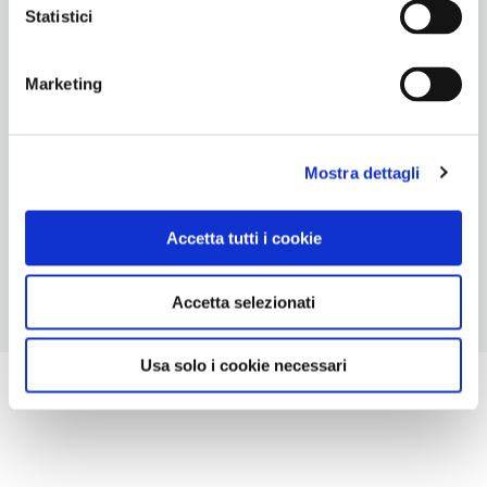
Lazio
Statistici
TELEFONO
Marketing
066797796
METRO
Barberini (A)
Mostra dettagli
ORARI DI APERTURA
Apertura: 8.30-11.30 e 17-18.30, sabato 9-11.30
Accetta tutti i cookie
Accetta selezionati
Usa solo i cookie necessari