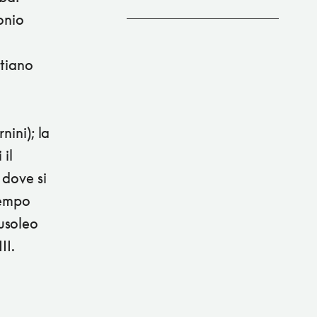
onio
stiano
nini); la
 il
 dove si
tempo
usoleo
II.