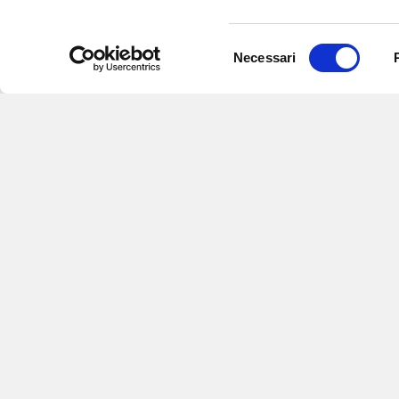
Selezione
Necessari
del
consenso
Iscriviti alle nostre newsletter
per
eventi e aggiornamenti su offert