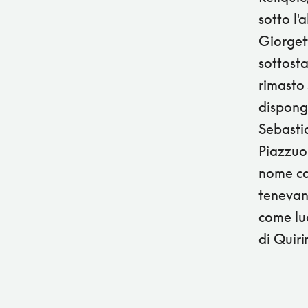
sotto l'
Giorgett
sottosta
rimasto 
dispongo
Sebastia
Piazzuol
nome cat
tenevano
come lu
di Quiri