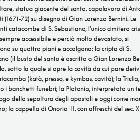
altare, statua giacente del santo, capolavoro di Ant
i (1671-72) su disegno di Gian Lorenzo Bernini. Le
nti catacombe di S. Sebastiano, l'unico cimitero cri
sempre accessibile e perciò molto devastato, si
no su quattro piani e accolgono: la cripta di S.
no (il busto del santo è ascritto a Gian Lorenzo Ber
a, sotto la quale si apre la cavità da cui pare derivi
acomba (katà, presso, e kymbas, cavità); la Triclia,
 i banchetti funebri; la Platonia, interpretata un 
ogo della sepoltura degli apostoli e oggi come ma
no; la cappella di Onorio III, con affreschi del sec. XI