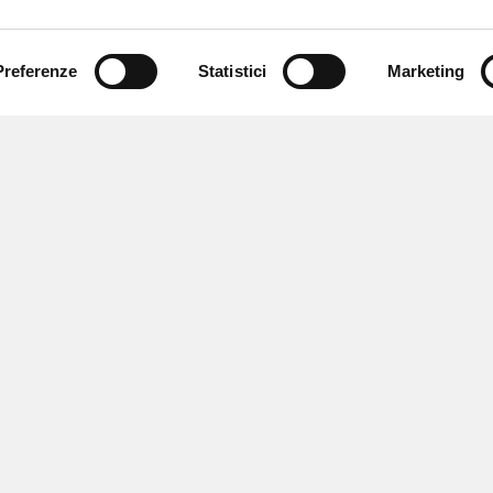
Preferenze
Statistici
Marketing
 ricevere notizie,
e speciali.