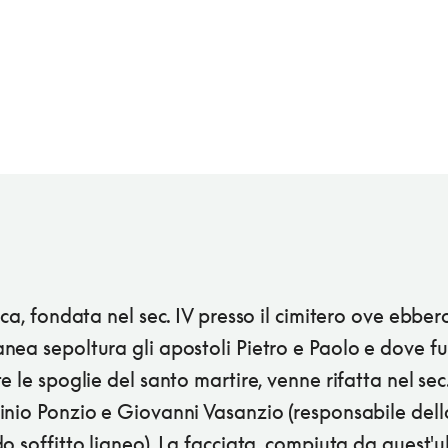
ica, fondata nel sec. IV presso il cimitero ove ebber
nea sepoltura gli apostoli Pietro e Paolo e dove f
e le spoglie del santo martire, venne rifatta nel sec.
inio Ponzio e Giovanni Vasanzio (responsabile dell
o soffitto ligneo). La facciata, compiuta da quest'u