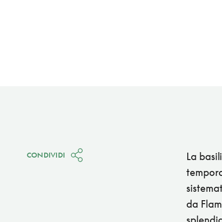
La basil
CONDIVIDI
tempora
sistemat
da Flam
splendid