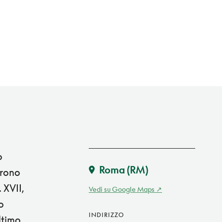
o
Roma
(RM)
urono
 XVII,
Vedi su Google Maps
o
INDIRIZZO
ltimo