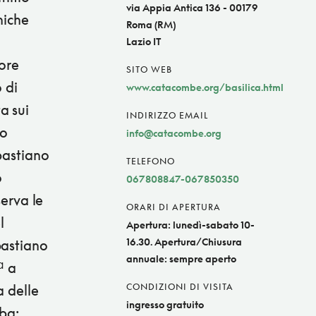
via Appia Antica 136 - 00179
niche
Roma (RM)
Lazio IT
iore
SITO WEB
 di
www.catacombe.org/basilica.html
a sui
INDIRIZZO EMAIL
to
info@catacombe.org
ebastiano
TELEFONO
o
067808847-067850350
serva le
ORARI DI APERTURA
l
Apertura: lunedì-sabato 10-
16.30. Apertura/Chiusura
bastiano
annuale: sempre aperto
ª a
a delle
CONDIZIONI DI VISITA
ingresso gratuito
mba: