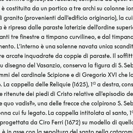
, è costituita da un portico a tre archi su colonne io
i granito (provenienti dall'edificio originario), la cui
a è ripresa dalle paraste laterizie dell'ordine super
nti tre finestre a timpano curvilineo, e dal timpano
ento. L’interno è una solenne navata unica scandit
tre arcate inquadrate da coppie di paraste. Il soffit
su disegno del Vasanzio, conserva la figura di S. S
emmi del cardinale Scipione e di Gregorio XVI che l
. La cappella delle Reliquie (1625), 1ª a destra, con
 ritenute dei piedi di Cristo relative all'episodio de
 quo vadis?», una delle frecce che colpirono S. Se
onna cui fu legato. La cappella intitolata al santo, 1
, progettata da Ciro Ferri (1672) su modello di quell
, è in asse con la sepoltura del santo nella cataco