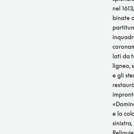
nel 1613
binate d
partitur
inquadra
coronam
lati da 
ligneo, 
e gli st
restaurò
impronte
«Domine
e la col
sinistra
Reliquie