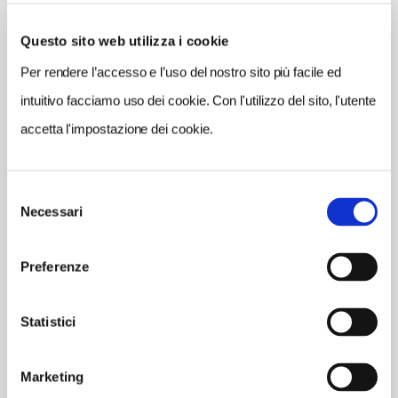
Questo sito web utilizza i cookie
INDIRIZZO
lungotevere in Sassia 3 - 00193
Per rendere l’accesso e l’uso del nostro sito più facile ed
Roma (RM)
intuitivo facciamo uso dei cookie. Con l'utilizzo del sito, l'utente
Lazio IT
accetta l'impostazione dei cookie.
INDIRIZZO EMAIL
segreteria.asas@gmail.com
Selezione
TELEFONO
Necessari
del
0668352748
consenso
METRO
Preferenze
Ottaviano-San Pietro-Musei Vaticani (A)
ORARI DI APERTURA
Statistici
Apertura: lunedì 10-12; martedì chiuso, mercoledì 10-12; giovedì
chiuso, venerdì 10-12; sabato chiuso, domenica chiuso; i giorni e
Marketing
gli orari di apertura possono subire variazioni.