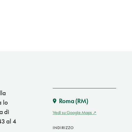
lla
Roma
(RM)
a lo
a di
Vedi su Google Maps
43 al 4
INDIRIZZO