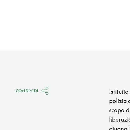
Istituit
CONDIVIDI
polizia 
scopo d
liberazi
giugno 