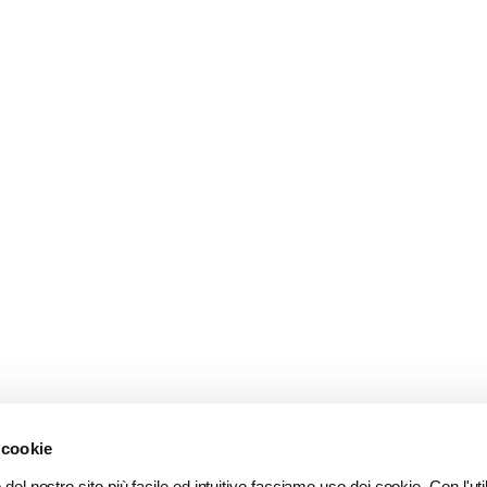
 cookie
del nostro sito più facile ed intuitivo facciamo uso dei cookie. Con l'util