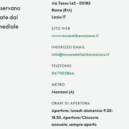
via Tasso 145 - 00185
onservano
Roma (RM)
iate dai
Lazio IT
imediale
SITO WEB
www.museoliberazione.it
INDIRIZZO EMAIL
info@museodellaliberazione.it
TELEFONO
067003866
METRO
Manzoni (A)
ORARI DI APERTURA
Apertura: lunedì-domenica 9.30-
18.30. Apertura/Chiusura
annuale: sempre aperto