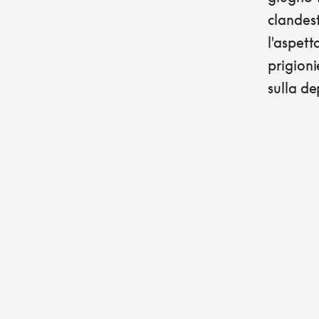
clandest
l'aspett
prigioni
sulla de