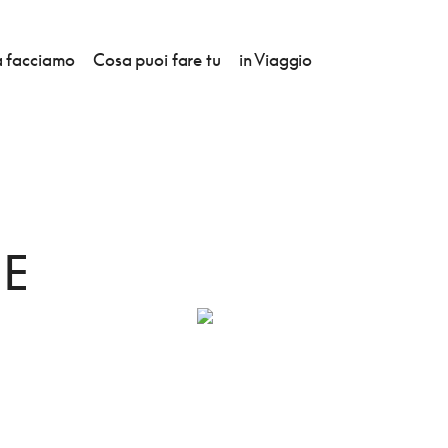
 facciamo
Cosa puoi fare tu
in Viaggio
ERAZIONE
NE