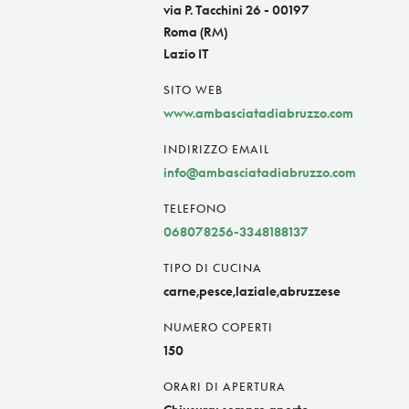
via P. Tacchini 26 - 00197
Roma (RM)
Lazio IT
SITO WEB
www.ambasciatadiabruzzo.com
INDIRIZZO EMAIL
info@ambasciatadiabruzzo.com
TELEFONO
068078256-3348188137
TIPO DI CUCINA
carne,pesce,laziale,abruzzese
NUMERO COPERTI
150
ORARI DI APERTURA