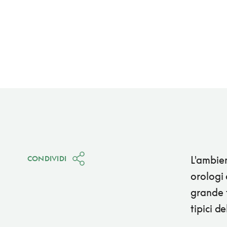
L'ambien
CONDIVIDI
orologi 
grande t
tipici d