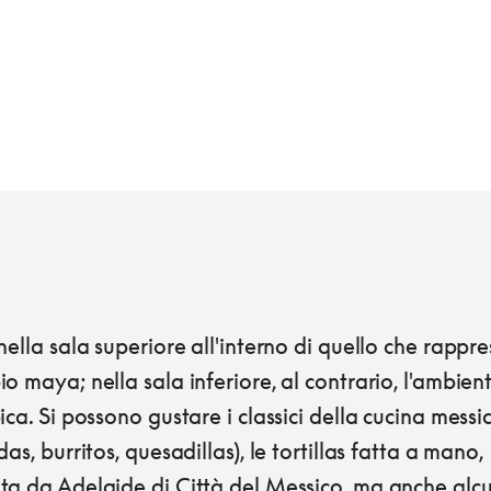
nella sala superiore all'interno di quello che rappr
o maya; nella sala inferiore, al contrario, l'ambie
ica. Si possono gustare i classici della cucina mess
das, burritos, quesadillas), le tortillas fatta a mano,
ta da Adelaide di Città del Messico, ma anche alc