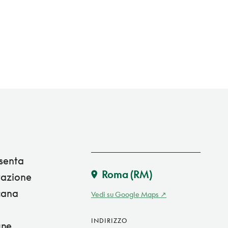
esenta
Roma
(RM)
ntazione
icana
Vedi su Google Maps
INDIRIZZO
une