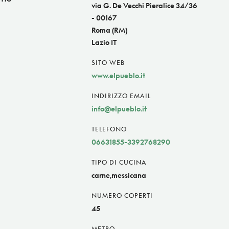
via G. De Vecchi Pieralice 34/36
- 00167
Roma (RM)
Lazio IT
SITO WEB
www.elpueblo.it
INDIRIZZO EMAIL
info@elpueblo.it
TELEFONO
06631855-3392768290
TIPO DI CUCINA
carne,messicana
NUMERO COPERTI
45
METRO