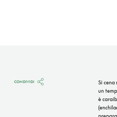
Si cena 
CONDIVIDI
un tempi
è caraib
(enchila
prepara