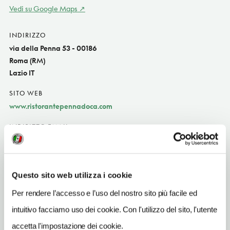
Vedi su Google Maps
INDIRIZZO
via della Penna 53 - 00186
Roma (RM)
Lazio IT
SITO WEB
www.ristorantepennadoca.com
INDIRIZZO EMAIL
info@ristorantepennadoca.com
TELEFONO
063202898-3402347183
Questo sito web utilizza i cookie
Per rendere l’accesso e l’uso del nostro sito più facile ed
TIPO DI CUCINA
pesce,di ricerca,romana
intuitivo facciamo uso dei cookie. Con l'utilizzo del sito, l'utente
accetta l'impostazione dei cookie.
NUMERO COPERTI