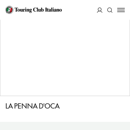
HOME
DESTINAZIONI
ROMA
MANGIARE
LA PENNA D'OCA
ACCEDI
Cerca
LA PENNA D'OCA