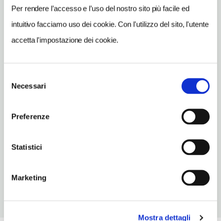
romarestaurant@scogliodifrisio.com
Per rendere l’accesso e l’uso del nostro sito più facile ed
TELEFONO
intuitivo facciamo uso dei cookie. Con l'utilizzo del sito, l'utente
064872765
accetta l'impostazione dei cookie.
TIPO DI CUCINA
carne,pesce,mediterranea,pizze
Selezione
NUMERO COPERTI
Necessari
del
160
consenso
Preferenze
METRO
Vittorio Emanuele (A)
Statistici
ORARI DI APERTURA
Chiusura: sempre aperto
Marketing
Mostra dettagli