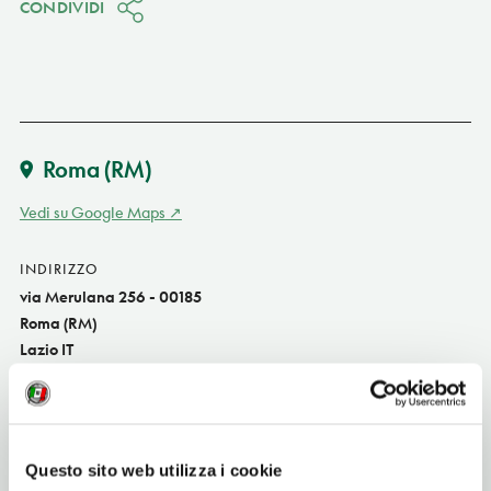
CONDIVIDI
Roma
(RM)
Vedi su Google Maps
INDIRIZZO
via Merulana 256 - 00185
Roma (RM)
Lazio IT
SITO WEB
www.scogliodifrisio.com
INDIRIZZO EMAIL
Questo sito web utilizza i cookie