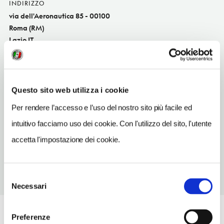
INDIRIZZO
via dell'Aeronautica 85 - 00100
Roma (RM)
Lazio IT
SITO WEB
www.vittoriaassicurazioni.com
Questo sito web utilizza i cookie
INDIRIZZO EMAIL
ag_636.01@agentivittoria.it
Per rendere l’accesso e l’uso del nostro sito più facile ed
intuitivo facciamo uso dei cookie. Con l'utilizzo del sito, l'utente
TELEFONO
065922999
accetta l'impostazione dei cookie.
Selezione
Necessari
del
consenso
Preferenze