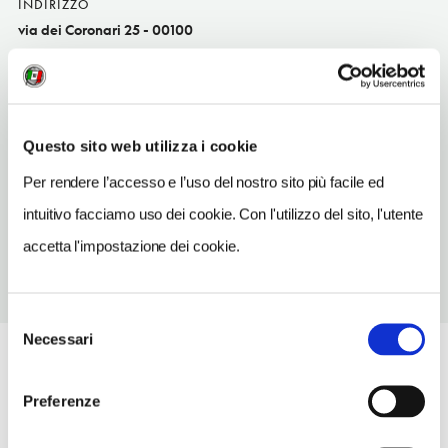
INDIRIZZO
via dei Coronari 25 - 00100
Roma (RM)
Lazio IT
SITO WEB
www.madebakery.com
Questo sito web utilizza i cookie
Per rendere l’accesso e l’uso del nostro sito più facile ed
TELEFONO
0698932195
intuitivo facciamo uso dei cookie. Con l'utilizzo del sito, l'utente
accetta l'impostazione dei cookie.
Selezione
Necessari
del
consenso
Preferenze