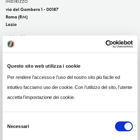
INDIRIZZO
via del Gambero 1 - 00187
Roma (RM)
Lazio
SITO WEB
www.tech-it-easy.it
INDIRIZZO EMAIL
gambero@techiteasy.eu
Questo sito web utilizza i cookie
Per rendere l’accesso e l’uso del nostro sito più facile ed
TELEFONO
0669380924
intuitivo facciamo uso dei cookie. Con l'utilizzo del sito, l'utente
accetta l'impostazione dei cookie.
METRO
Spagna (A)
Selezione
Necessari
del
consenso