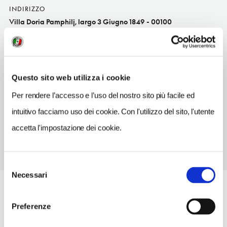
INDIRIZZO
Villa Doria Pamphilj, largo 3 Giugno 1849 - 00100
Roma (RM)
Lazio
INDIRIZZO EMAIL
Questo sito web utilizza i cookie
villinocorsini@bibliotechediroma.it
Per rendere l’accesso e l’uso del nostro sito più facile ed
TELEFONO
intuitivo facciamo uso dei cookie. Con l'utilizzo del sito, l'utente
0645460691
accetta l'impostazione dei cookie.
Selezione
Necessari
del
consenso
Preferenze