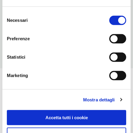
NUMERO CAMERE
Selezione
4
Necessari
del
METRO
consenso
Ottaviano (A)
Preferenze
Statistici
Marketing
Mostra dettagli
Accetta tutti i cookie