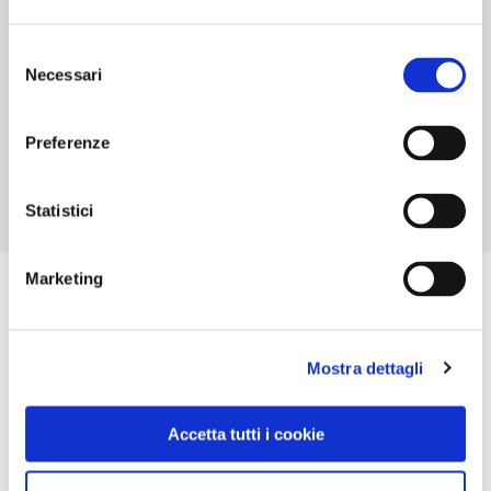
NUMERO CAMERE
Selezione
6
Necessari
del
METRO
consenso
Repubblica (A)
Preferenze
Statistici
Marketing
Mostra dettagli
Accetta tutti i cookie