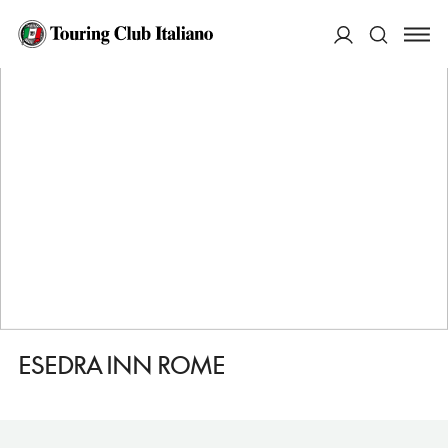
HOME
DESTINAZIONI
ROMA
DORMIRE
ESEDRA INN ROME
ACCEDI
Cerca
ESEDRA INN ROME