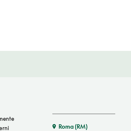
amente
Roma
(RM)
erni