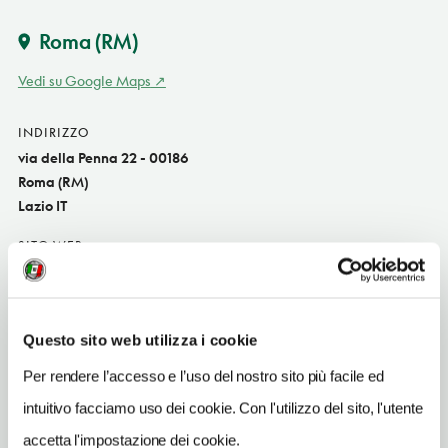
Roma
(RM)
Vedi su Google Maps
INDIRIZZO
via della Penna 22 - 00186
Roma (RM)
Lazio IT
SITO WEB
www.hotellocarno.com
INDIRIZZO EMAIL
info@hotellocarno.com
Questo sito web utilizza i cookie
Per rendere l’accesso e l’uso del nostro sito più facile ed
TELEFONO
063610841
intuitivo facciamo uso dei cookie. Con l'utilizzo del sito, l'utente
accetta l'impostazione dei cookie.
NUMERO CAMERE