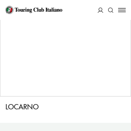
HOME
DESTINAZIONI
ROMA
DORMIRE
LOCARNO
ACCEDI
Cerca
LOCARNO