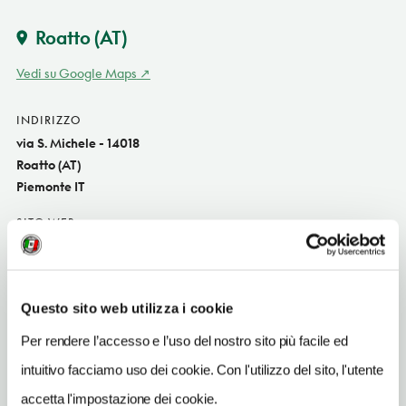
Roatto
(AT)
Vedi su Google Maps
INDIRIZZO
via S. Michele - 14018
Roatto (AT)
Piemonte IT
SITO WEB
www.lacortesanmichele.com
INDIRIZZO EMAIL
info@lacortesanmichele.it
Questo sito web utilizza i cookie
Per rendere l’accesso e l’uso del nostro sito più facile ed
TELEFONO
3494401474
intuitivo facciamo uso dei cookie. Con l'utilizzo del sito, l'utente
accetta l'impostazione dei cookie.
NUMERO CAMERE