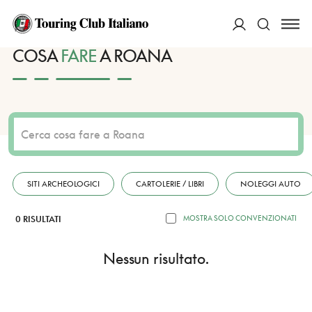
HOME
DESTINAZIONI
ROANA
FARE
ACCEDI
COSA
FARE
A ROANA
Cerca
SITI ARCHEOLOGICI
CARTOLERIE / LIBRI
NOLEGGI AUTO
0 RISULTATI
MOSTRA SOLO CONVENZIONATI
Nessun risultato.