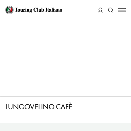
HOME
DESTINAZIONI
RIETI
MANGIARE
LUNGOVELINO CAFÈ
ACCEDI
Cerca
LUNGOVELINO CAFÈ