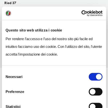
Ried 37
Ried im Innkreis AT
SITO WEB
www.tirolcamping.at
Questo sito web utilizza i cookie
TELEFONO
Per rendere l’accesso e l’uso del nostro sito più facile ed
54726025
intuitivo facciamo uso dei cookie. Con l'utilizzo del sito, l'utente
accetta l'impostazione dei cookie.
Selezione
Necessari
del
consenso
Preferenze
Statistici