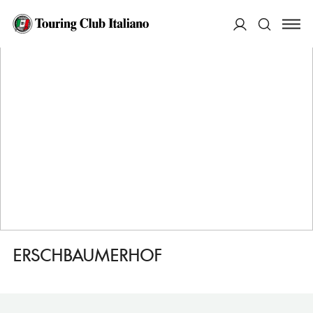
HOME
DESTINAZIONI
RENON/RITTEN
FARE
ERSCHBAUMERHOF
ACCEDI
Cerca
ERSCHBAUMERHOF