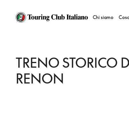
Chi siamo
Cosa
HOME
DESTINAZIONI
RENON/RITTEN
FARE
TRENO STORICO DEL
TRENO STORICO D
RENON