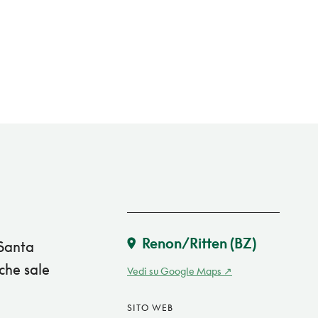
Renon/Ritten
(BZ)
 Santa
che sale
Vedi su Google Maps
SITO WEB