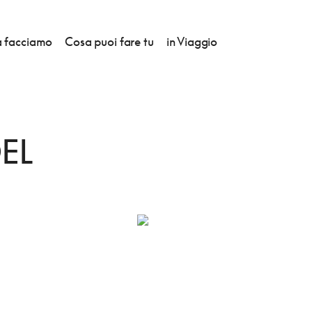
 facciamo
Cosa puoi fare tu
in Viaggio
 RENON
EL