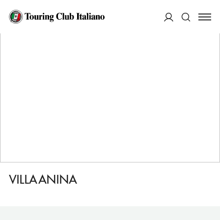
HOME
DESTINAZIONI
RENON/RITTEN
DORMIRE
VILLA ANINA
ACCEDI
Cerca
VILLA ANINA