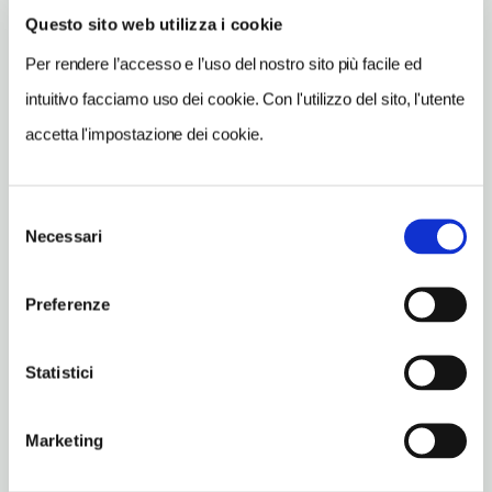
Questo sito web utilizza i cookie
INDIRIZZO
Per rendere l’accesso e l’uso del nostro sito più facile ed
piazza Prampolini 1 - 42121
intuitivo facciamo uso dei cookie. Con l'utilizzo del sito, l'utente
Reggio nell´Emilia (RE)
accetta l'impostazione dei cookie.
Emilia-Romagna IT
SITO WEB
www.comune.re.it
Selezione
Necessari
del
TELEFONO
consenso
0522456586
Preferenze
ORARI DI APERTURA
Apertura: martedì-domenica a richiesta. Apertura/Chiusura
Statistici
annuale: sempre aperto
CONDIZIONI DI VISITA
Marketing
ingresso gratuito