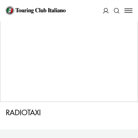
HOME
DESTINAZIONI
REGGIO NELLEMILIA
FARE
RADIOTAXI
ACCEDI
Cerca
RADIOTAXI