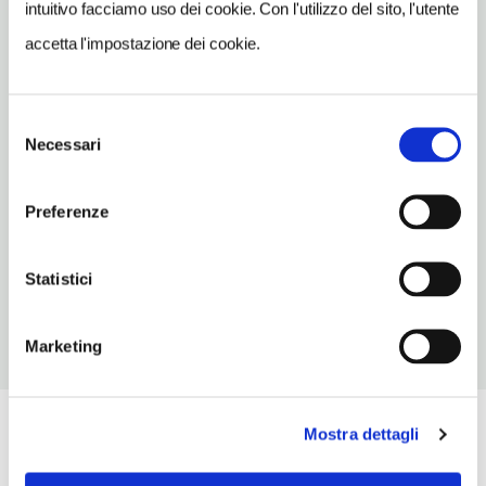
intuitivo facciamo uso dei cookie. Con l'utilizzo del sito, l'utente
TELEFONO
accetta l'impostazione dei cookie.
0544534147
TIPO DI CUCINA
Selezione
classica,pesce
Necessari
del
NUMERO COPERTI
consenso
70
Preferenze
ORARI DI APERTURA
Chiusura: agosto chiuso
Statistici
Marketing
Mostra dettagli