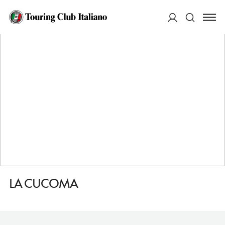
HOME
DESTINAZIONI
RAVENNA
MANGIARE
LA CUCOMA
ACCEDI
Cerca
LA CUCOMA