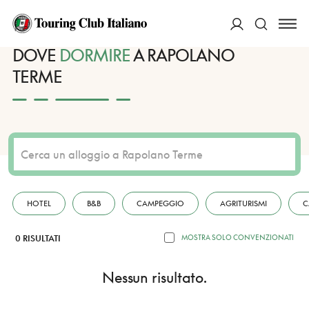
HOME
DESTINAZIONI
RAPOLANO TERME
DORMIRE
ACCEDI
DOVE
DORMIRE
A RAPOLANO
TERME
Cerca
HOTEL
B&B
CAMPEGGIO
AGRITURISMI
C
0 RISULTATI
MOSTRA SOLO CONVENZIONATI
Nessun risultato.