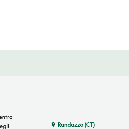
entro
Randazzo
(CT)
egli