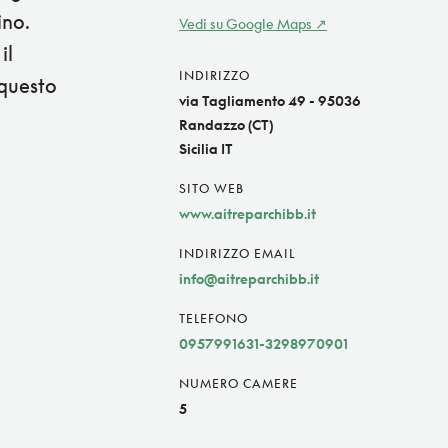
ino.
Vedi su Google Maps
il
INDIRIZZO
 questo
via Tagliamento 49 - 95036
Randazzo (CT)
Sicilia IT
SITO WEB
www.aitreparchibb.it
INDIRIZZO EMAIL
info@aitreparchibb.it
TELEFONO
0957991631-3298970901
NUMERO CAMERE
5