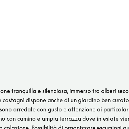
ione tranquilla e silenziosa, immerso tra alberi secol
e castagni dispone anche di un giardino ben curato
ono arredate con gusto e attenzione ai particolari
no con camino e ampia terrazza dove in estate vie
la colazione. Possibilità di organizzare escursioni g