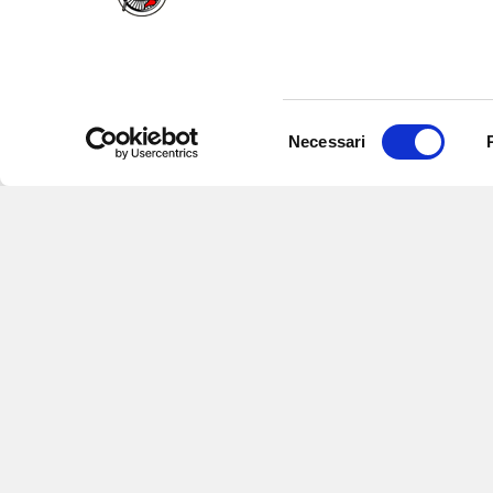
Selezione
Necessari
del
consenso
Iscriviti alle nostre newsletter
per
eventi e aggiornamenti su offert