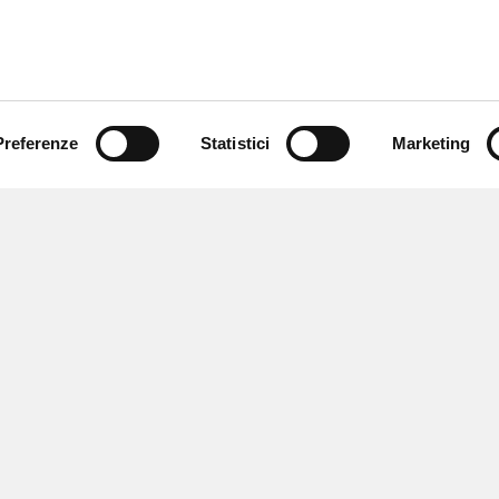
Preferenze
Statistici
Marketing
 ricevere notizie,
e speciali.