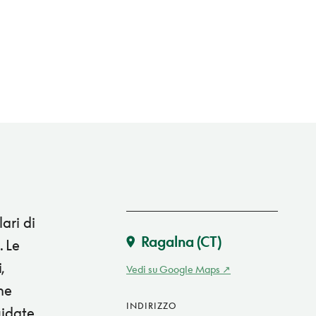
ari di
Ragalna
(CT)
. Le
,
Vedi su Google Maps
ne
INDIRIZZO
uidate