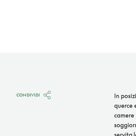
In posiz
CONDIVIDI
querce 
camere s
soggior
servita 