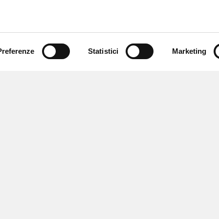
Preferenze
Statistici
Marketing
 ricevere notizie,
e speciali.