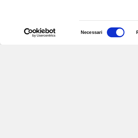
Selezione
Necessari
del
consenso
Iscriviti alle nostre newsletter
per
eventi e aggiornamenti su offert