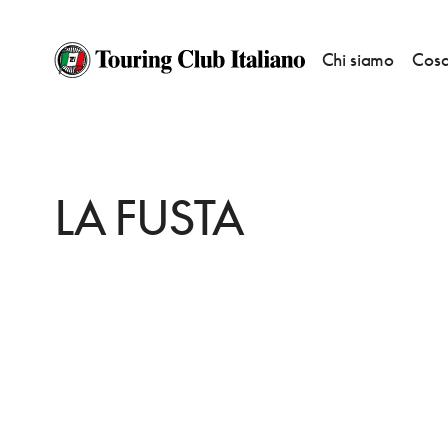
Chi siamo
Cosa
HOME
DESTINAZIONI
QUEENS ELMHURST
MANGIARE
LA FUSTA
LA FUSTA