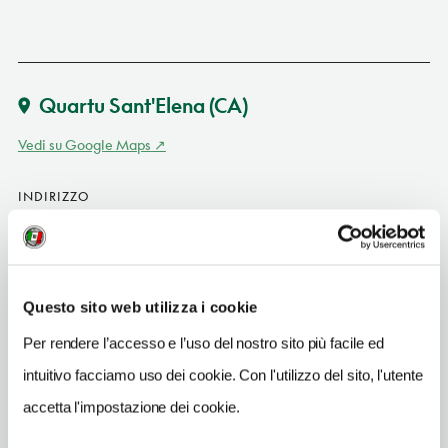
Quartu Sant'Elena
(CA)
Vedi su Google Maps
INDIRIZZO
SP per Villasimius al km 12,3 - 09045
Quartu Sant'Elena (CA)
Sardegna IT
Questo sito web utilizza i cookie
SITO WEB
www.piniemare.com
Per rendere l’accesso e l’uso del nostro sito più facile ed
intuitivo facciamo uso dei cookie. Con l'utilizzo del sito, l'utente
INDIRIZZO EMAIL
info@piniemare.com
accetta l'impostazione dei cookie.
TELEFONO