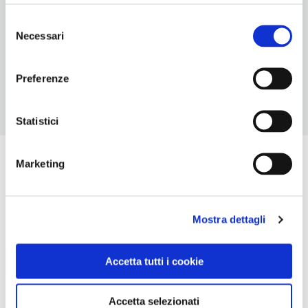
070803103-3471166140
Selezione
Necessari
del
ORARI DI APERTURA
consenso
Chiusura: ottobre-Pasqua
Preferenze
Statistici
Marketing
Mostra dettagli
Accetta tutti i cookie
Accetta selezionati