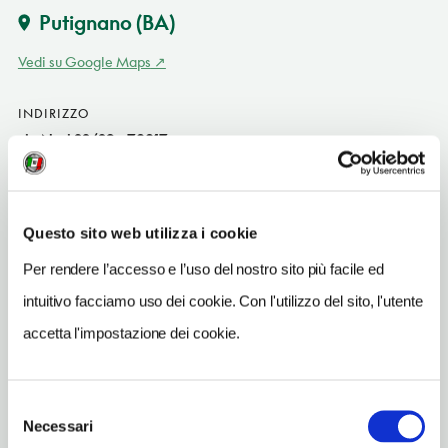
Putignano
(BA)
Vedi su Google Maps
INDIRIZZO
via Noci 33/39 - 70017
Putignano (BA)
Puglia IT
SITO WEB
Questo sito web utilizza i cookie
www.saporidellemasserie.it
Per rendere l’accesso e l’uso del nostro sito più facile ed
INDIRIZZO EMAIL
intuitivo facciamo uso dei cookie. Con l'utilizzo del sito, l'utente
info@saporidellemasserie.it
accetta l'impostazione dei cookie.
TELEFONO
0804912237
Selezione
Necessari
del