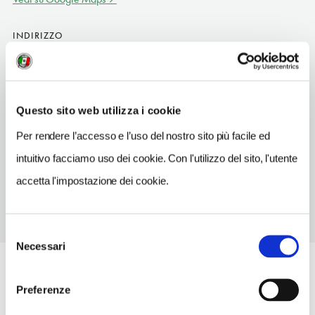
INDIRIZZO
Paraje el Real
Puente La Reina - Gares ES
INDIRIZZO EMAIL
Questo sito web utilizza i cookie
alberguesantiagoapostol@hotmail.com
Per rendere l’accesso e l’uso del nostro sito più facile ed
TELEFONO
intuitivo facciamo uso dei cookie. Con l'utilizzo del sito, l'utente
948340220
accetta l'impostazione dei cookie.
Selezione
Necessari
del
consenso
Preferenze