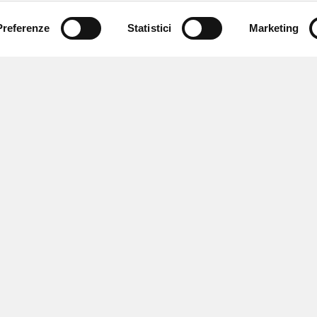
Preferenze
Statistici
Marketing
 ricevere notizie,
e speciali.