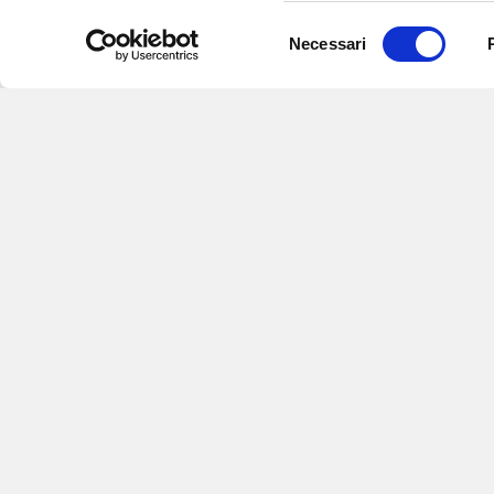
Selezione
Necessari
del
consenso
Iscriviti alle nostre newsletter
per
eventi e aggiornamenti su offert