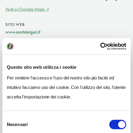
Vedi su Google Maps
SITO WEB
www.cantdelgal.it
INDIRIZZO EMAIL
cantdelgal@valcanalidolomiti.it
TELEFONO
Questo sito web utilizza i cookie
043962997
Per rendere l’accesso e l’uso del nostro sito più facile ed
NUMERO CAMERE
intuitivo facciamo uso dei cookie. Con l'utilizzo del sito, l'utente
9
accetta l'impostazione dei cookie.
ORARI DI APERTURA
Chiusura: giugno chiuso prima metà, novembre chiuso
Selezione
Necessari
del
consenso