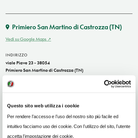
Primiero San Martino di Castrozza
(TN)
Vedi su Google Maps
INDIRIZZO
viale Piave 23 - 38054
Primiero San Martino di Castrozza (TN)
Trentino-Alto Adige IT
SITO WEB
www.albergodolomiti.com
Questo sito web utilizza i cookie
INDIRIZZO EMAIL
Per rendere l’accesso e l’uso del nostro sito più facile ed
info@albergodolomiti.com
intuitivo facciamo uso dei cookie. Con l'utilizzo del sito, l'utente
TELEFONO
accetta l'impostazione dei cookie.
043962431