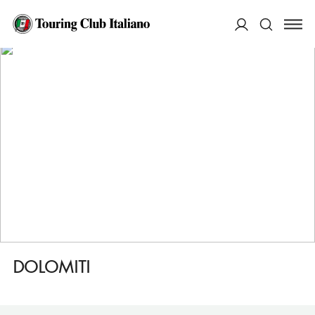
HOME
DESTINAZIONI
PRIMIERO SAN MARTINO DI CASTROZZA
DORMIRE
DOLOMITI
ACCEDI
Cerca
DOLOMITI