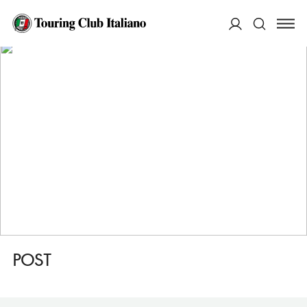
HOME
DESTINAZIONI
PRATO ALLO STELVIO/PRAD AM STILFSER JOCH
DORMIRE
POST
ACCEDI
Cerca
POST