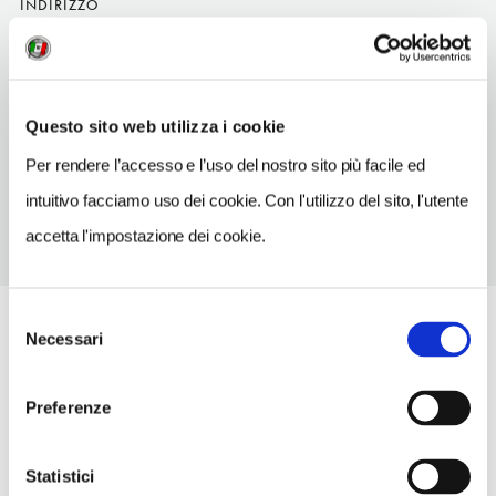
INDIRIZZO
via Malzat 16 - 10060
Prali (TO)
Piemonte IT
Questo sito web utilizza i cookie
TELEFONO
0121807920
Per rendere l’accesso e l’uso del nostro sito più facile ed
intuitivo facciamo uso dei cookie. Con l'utilizzo del sito, l'utente
accetta l'impostazione dei cookie.
Selezione
Necessari
del
consenso
Preferenze
Statistici