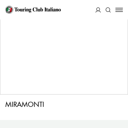
HOME
DESTINAZIONI
PRALI
DORMIRE
MIRAMONTI
ACCEDI
Cerca
MIRAMONTI